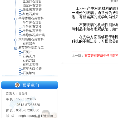
新闻来
金卤灯石英管
滤紫外石英管
工业生产中对原材料的选
无臭氧石英管
一成份的玻璃，通常分为透
红色石英管
泡，有相当高的光学均匀性
半导体用石英材料
半导体石英管
石英玻璃的机械性能比硬质
半导体石英棒
璃制品中如有宏观缺陷，如
半导体石英舟
半导体石英坩埚
在光学方面能够用于制造石
太阳能用石英材料
科技的不断进步，习惯仪器
石英器件
石英管异型深加工
石英片
上一篇：
石英管在建筑中使用其
石英瓦片
石英方缸
石英水套管
石英大口径管
石英烟钉
联系人：周先生
手 机：15805123459
0518-87286520
传 真：0518-87288530
邮 箱：tenghuiquartz@126.com