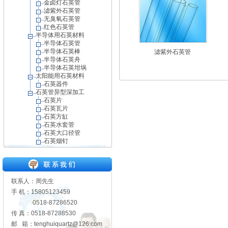
金卤灯石英管
滤紫外石英管
无臭氧石英管
红色石英管
半导体用石英材料
半导体石英管
半导体石英棒
滤紫外石英管
半导体石英舟
半导体石英坩埚
太阳能用石英材料
石英器件
石英管异型深加工
石英片
石英瓦片
石英方缸
石英水套管
石英大口径管
石英烟钉
联系人：周先生
手 机：15805123459
0518-87286520
传 真：0518-87288530
邮 箱：tenghuiquartz@126.com