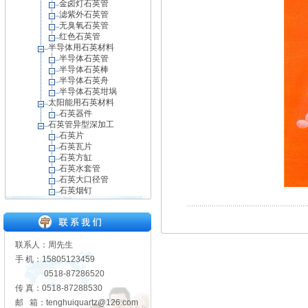
金卤灯石英管
滤紫外石英管
无臭氧石英管
红色石英管
半导体用石英材料
半导体石英管
半导体石英棒
半导体石英舟
半导体石英坩埚
太阳能用石英材料
石英器件
石英管异型深加工
石英片
石英瓦片
石英方缸
石英水套管
石英大口径管
石英烟钉
联系人：周先生
手 机：15805123459
0518-87286520
传 真：0518-87288530
邮 箱：tenghuiquartz@126.com