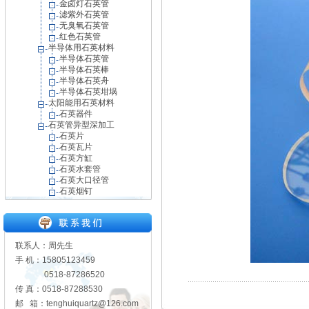
金卤灯石英管
滤紫外石英管
无臭氧石英管
红色石英管
半导体用石英材料
半导体石英管
半导体石英棒
半导体石英舟
半导体石英坩埚
太阳能用石英材料
石英器件
石英管异型深加工
石英片
石英瓦片
石英方缸
石英水套管
石英大口径管
石英烟钉
联系人：周先生
手 机：15805123459
0518-87286520
传 真：0518-87288530
邮 箱：tenghuiquartz@126.com