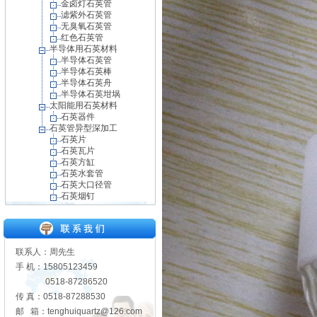
金卤灯石英管
滤紫外石英管
无臭氧石英管
红色石英管
半导体用石英材料
半导体石英管
半导体石英棒
半导体石英舟
半导体石英坩埚
太阳能用石英材料
石英器件
石英管异型深加工
石英片
石英瓦片
石英方缸
石英水套管
石英大口径管
石英烟钉
联系人：周先生
手 机：15805123459
0518-87286520
传 真：0518-87288530
邮 箱：tenghuiquartz@126.com