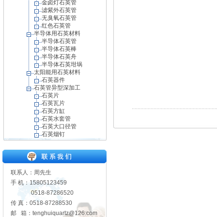
金卤灯石英管
滤紫外石英管
无臭氧石英管
红色石英管
半导体用石英材料
半导体石英管
半导体石英棒
半导体石英舟
半导体石英坩埚
太阳能用石英材料
石英器件
石英管异型深加工
石英片
石英瓦片
石英方缸
石英水套管
石英大口径管
石英烟钉
联系人：周先生
手 机：15805123459
0518-87286520
传 真：0518-87288530
邮 箱：tenghuiquartz@126.com